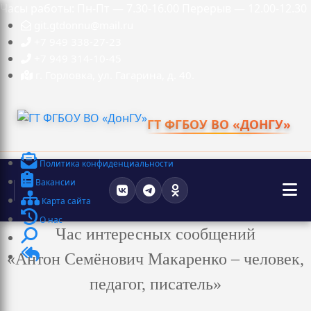
Часы работы: Пн-Пт — 7.30-16.00 Перерыв — 12.00-12.30
git.gtdonnu@mail.ru
+7 949 338-27-23
+7 949 314-10-45
г. Горловка, ул. Гагарина, д. 40.
ГТ ФГБОУ ВО «ДОНГУ»
Политика конфиденциальности
Вакансии
Карта сайта
О нас
Час интересных сообщений
«Антон Семёнович Макаренко – человек,
педагог, писатель»