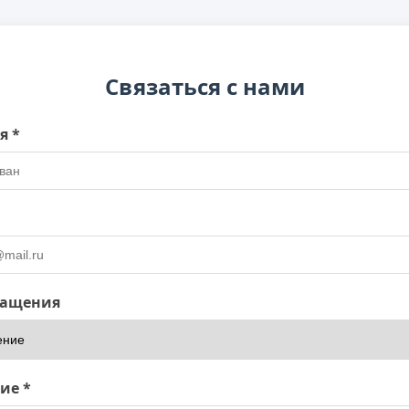
Связаться с нами
я *
ращения
ие *