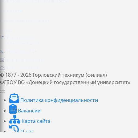
Политика конфиденциальности
Реквизиты
Форма обратной связи
О нас
📍
ДНР, г. Горловка,
ул. Гагарина, д. 40
📞
+7 (949) 338-27-23
✉️
git.gtdonnu@mail.ru
🕒
Пн–Пт: 7:30–16:00
© 1877 - 2026 Горловский техникум (филиал)
ФГБОУ ВО «Донецкий государственный университет»
Политика конфиденциальности
Вакансии
Карта сайта
О нас