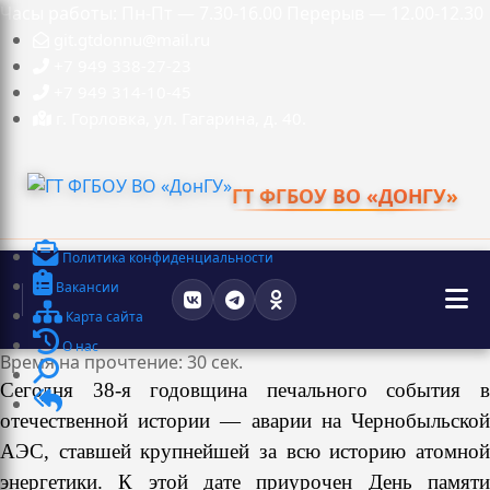
Часы работы: Пн-Пт — 7.30-16.00 Перерыв — 12.00-12.30
git.gtdonnu@mail.ru
+7 949 338-27-23
+7 949 314-10-45
г. Горловка, ул. Гагарина, д. 40.
ГТ ФГБОУ ВО «ДОНГУ»
Политика конфиденциальности
Вакансии
Карта сайта
О нас
Время на прочтение: 30 сек.
Сегодня 38-я годовщина печального события в
отечественной истории — аварии на Чернобыльской
АЭС, ставшей крупнейшей за всю историю атомной
энергетики. К этой дате приурочен День памяти