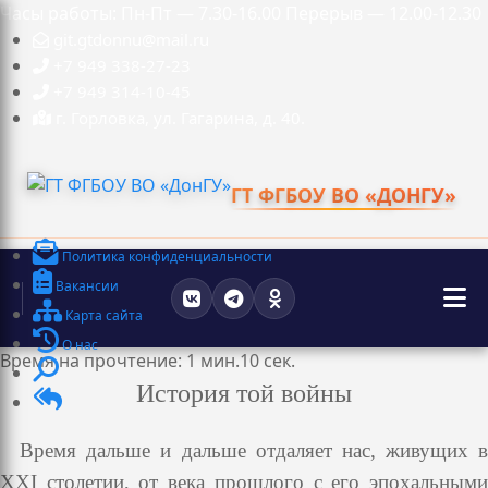
Часы работы: Пн-Пт — 7.30-16.00 Перерыв — 12.00-12.30
git.gtdonnu@mail.ru
+7 949 338-27-23
+7 949 314-10-45
г. Горловка, ул. Гагарина, д. 40.
ГТ ФГБОУ ВО «ДОНГУ»
Политика конфиденциальности
Вакансии
Карта сайта
О нас
Время на прочтение: 1 мин.10 сек.
История той войны
Время дальше и дальше отдаляет нас, живущих в
ХХI столетии, от века прошлого с его эпохальными