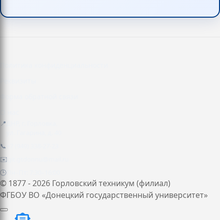
Политика конфиденциальности
Реквизиты
Форма обратной связи
О нас
📍
ДНР, г. Горловка,
ул. Гагарина, д. 40
📞
+7 (949) 338-27-23
✉️
git.gtdonnu@mail.ru
🕒
Пн–Пт: 7:30–16:00
© 1877 - 2026 Горловский техникум (филиал)
ФГБОУ ВО «Донецкий государственный университет»