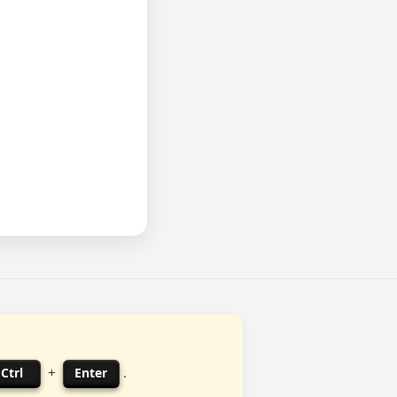
Ctrl
Enter
+
.