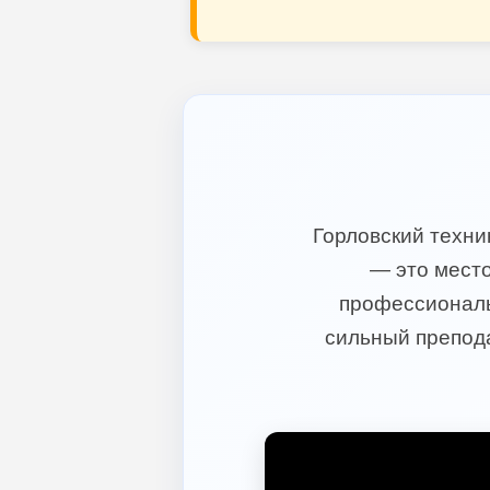
Горловский техн
— это место
профессиональ
сильный препода