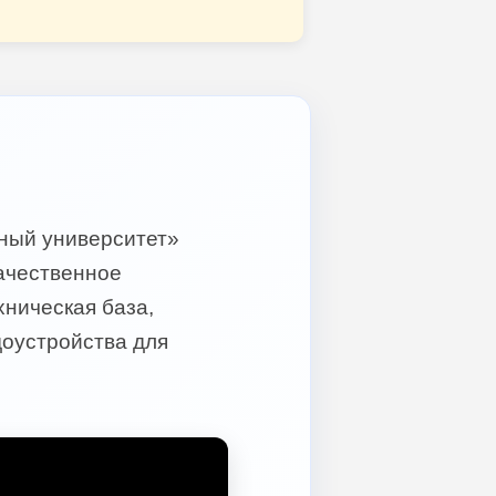
ный университет»
качественное
ническая база,
доустройства для