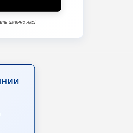
ть именно нас!
ИНИИ
й