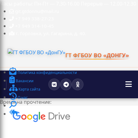
Часы работы: Пн-Пт — 7.30-16.00 Перерыв — 12.00-12.30
git.gtdonnu@mail.ru
+7 949 338-27-23
+7 949 314-10-45
г. Горловка, ул. Гагарина, д. 40.
ГТ ФГБОУ ВО «ДОНГУ»
Политика конфиденциальности
Вакансии
Карта сайта
О нас
Время на прочтение: