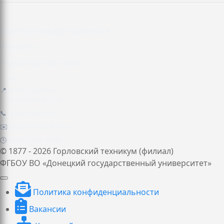
Политика конфиденциальности
Реквизиты
Форма обратной связи
О нас
📍
ДНР, г. Горловка,
ул. Гагарина, д. 40
📞
+7 (949) 338-27-23
✉️
git.gtdonnu@mail.ru
🕒
Пн–Пт: 7:30–16:00
© 1877 - 2026 Горловский техникум (филиал)
ФГБОУ ВО «Донецкий государственный университет»
Политика конфиденциальности
Вакансии