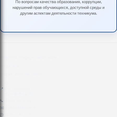
По вопросам качества образования, коррупции,
нарушений прав обучающихся, доступной среды и
другим аспектам деятельности техникума.
Политика конфиденциальности
Реквизиты
Форма обратной связи
О нас
📍
ДНР, г. Горловка,
ул. Гагарина, д. 40
📞
+7 (949) 338-27-23
✉️
git.gtdonnu@mail.ru
🕒
Пн–Пт: 7:30–16:00