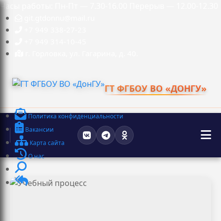
Часы работы: Пн-Пт — 7.30-16.00 Перерыв — 12.00-12.30
git.gtdonnu@mail.ru
+7 949 338-27-23
+7 949 314-10-45
г. Горловка, ул. Гагарина, д. 40.
ГТ ФГБОУ ВО «ДОНГУ»
Политика конфиденциальности
Вакансии
Карта сайта
О нас