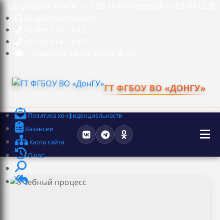
Часы работы: Пн-Пт — 7.30-16.00 Перерыв — 12.00-12.30
git.gtdonnu@mail.ru
+7 949 338-27-23
+7 949 314-10-45
г. Горловка, ул. Гагарина, д. 40.
ГТ ФГБОУ ВО «ДОНГУ»
Политика конфиденциальности
Вакансии
Карта сайта
О нас