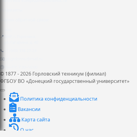
Политика конфиденциальности
Реквизиты
Форма обратной связи
О нас
📍
ДНР, г. Горловка,
ул. Гагарина, д. 40
📞
+7 (949) 338-27-23
✉️
git.gtdonnu@mail.ru
🕒
Пн–Пт: 7:30–16:00
© 1877 - 2026 Горловский техникум (филиал)
ФГБОУ ВО «Донецкий государственный университет»
Политика конфиденциальности
Вакансии
Карта сайта
О нас