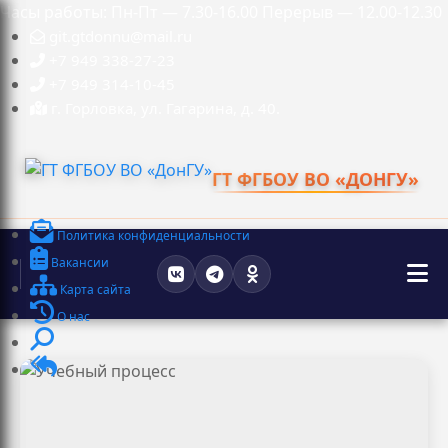
Часы работы: Пн-Пт — 7.30-16.00 Перерыв — 12.00-12.30
git.gtdonnu@mail.ru
+7 949 338-27-23
+7 949 314-10-45
г. Горловка, ул. Гагарина, д. 40.
ГТ ФГБОУ ВО «ДОНГУ»
Политика конфиденциальности
Вакансии
Карта сайта
О нас