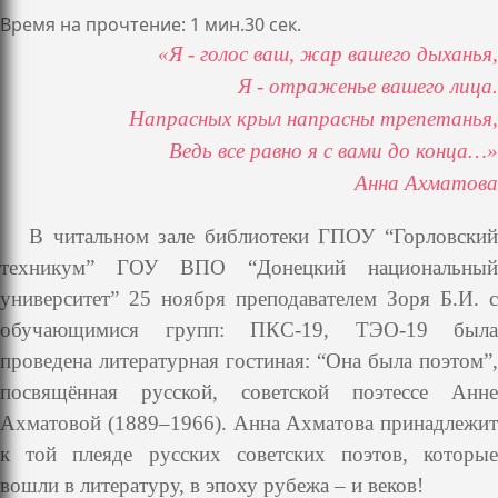
Время на прочтение: 1 мин.30 сек.
«Я - голос ваш, жар вашего дыханья,
Я - отраженье вашего лица.
Напрасных крыл напрасны трепетанья,
Ведь все равно я с вами до конца…»
Анна Ахматова
В читальном зале библиотеки ГПОУ “Горловский
техникум” ГОУ
ВПО “Донецкий национальный
университет” 25 ноября преподавателем
Зоря Б.И. с
обучающимися групп: ПКС-19, ТЭО-19 была
проведена
литературная гостиная: “Она была поэтом”,
посвящённая русской,
советской поэтессе Анне
Ахматовой (1889–1966).
Анна Ахматова принадлежит
к той плеяде русских советских поэтов,
которые
вошли в литературу, в эпоху рубежа – и веков!