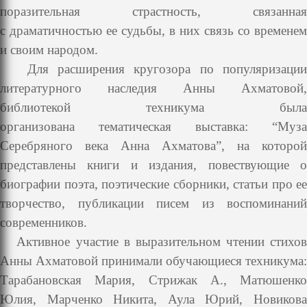
поразительная страстность, связанная
с
драматичностью ее судьбы, в них связь со временем
и своим народом.
Для расширения кругозора по популяризаци
литературного наследия
Анны Ахматовой,
библиотекой техникума была
организована
тематическая выставка: “Муза
Серебряного века Анна Ахматова”, на
которой
представлены книги и издания, повествующие о
биографии поэта,
поэтические сборники, статьи про ее
творчество, публикации писем из
воспоминаний
современников.
Активное участие в выразительном чтении стихов
Анны Ахматовой
принимали обучающиеся техникума:
Тарабановская Мария, Стрижак А.,
Матюшенко
Юлия, Марченко Никита, Аула Юрий, Новикова