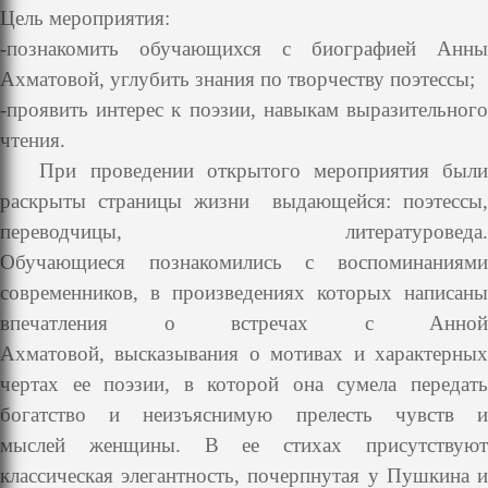
Цель мероприятия:
-познакомить обучающихся с биографией Анны
Ахматовой, углубить знания
по творчеству поэтессы;
-проявить интерес к поэзии, навыкам выразительного
чтения.
При проведении открытого мероприятия был
раскрыты страницы
жизни выдающейся: поэтессы
переводчицы, литературоведа.
Обучающиеся
познакомились с воспоминаниям
современников, в произведениях
которых написаны
впечатления о встречах с Анной
Ахматовой,
высказывания о мотивах и характерны
чертах ее поэзии, в которой она
сумела передат
богатство и неизъяснимую прелесть чувств и
мыслей
женщины. В ее стихах присутствую
классическая элегантность,
почерпнутая у Пушкина 