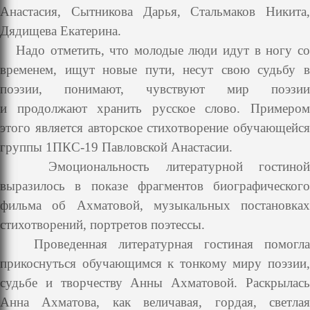
Анастасия,
Сытникова Дарья, Стальмаков Никита,
Дядищева Екатерина.
Надо отметить, что молодые люди идут в ногу с
временем, ищут
новые пути, несут свою судьбу 
поэзии, понимают, чувствуют мир поэзии
и
продолжают хранить русское слово. Примеро
этого является авторское
стихотворение обучающейся
группы 1ПКС-19 Павловской Анастасии.
Эмоциональность литературной гостино
выразилось в показе
фрагментов биографического
фильма об Ахматовой, музыкальных
постановках
стихотворений, портретов поэтессы.
Проведенная литературная гостиная помогла
прикоснуться
обучающимся к тонкому миру поэзии
судьбе и творчеству Анны
Ахматовой. Раскрылас
Анна Ахматова, как величавая, гордая, светлая