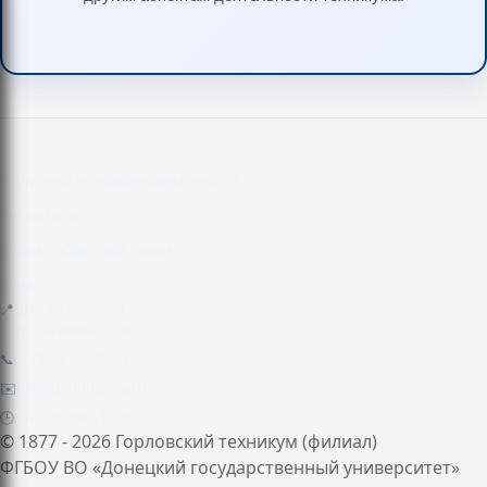
Политика конфиденциальности
Реквизиты
Форма обратной связи
О нас
📍
ДНР, г. Горловка,
ул. Гагарина, д. 40
📞
+7 (949) 338-27-23
✉️
git.gtdonnu@mail.ru
🕒
Пн–Пт: 7:30–16:00
© 1877 - 2026 Горловский техникум (филиал)
ФГБОУ ВО «Донецкий государственный университет»