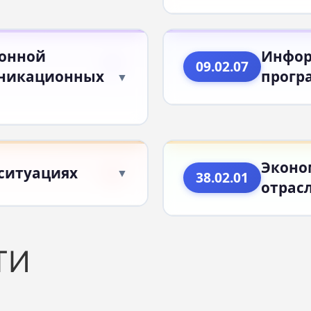
онной
Инфор
09.02.07
уникационных
прогр
Эконо
ситуациях
38.02.01
отрас
ТИ