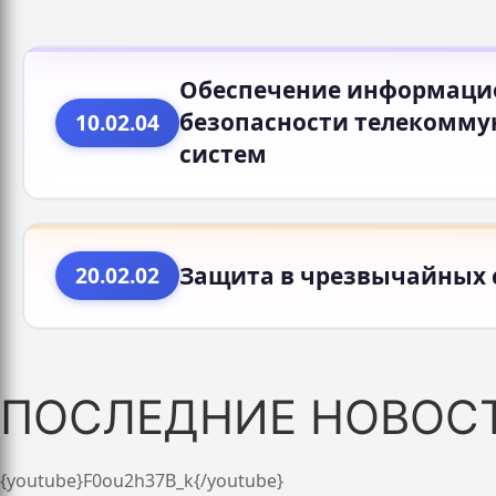
Обеспечение информаци
безопасности телекомм
10.02.04
систем
Защита в чрезвычайных 
20.02.02
ПОСЛЕДНИЕ НОВОС
{youtube}F0ou2h37B_k{/youtube}