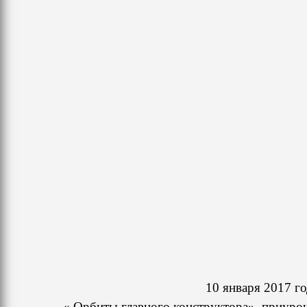
10 января 2017 г
« Орбиты главного конструктора», приуроч