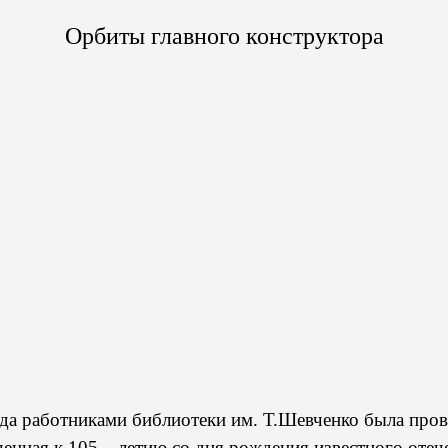
Орбиты главного конструктора
ода работниками библиотеки им. Т.Шевченко была пров
енная к 105 – летию со дня рождения известного отеч