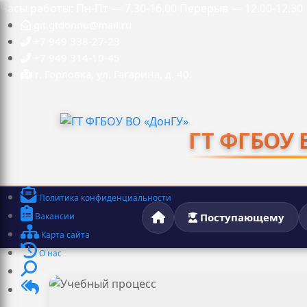
Часы работы: Пн-Пт — 7.30-16.00 Перерыв — 12.00-12.30
git.gtdonnu@mail.ru
+7 949 338-27-23
+7 949 314-10-45
г. Горловка, ул. Гагарина, д. 40.
ГТ ФГБОУ 
Политика конфиденциальности
Вакансии
Поступающему
Карта сайта
О нас